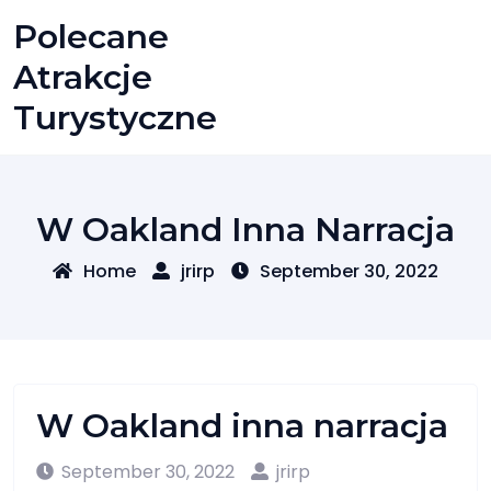
Skip
Polecane
to
content
Atrakcje
Turystyczne
W Oakland Inna Narracja
Home
jrirp
September 30, 2022
W Oakland inna narracja
September 30, 2022
jrirp