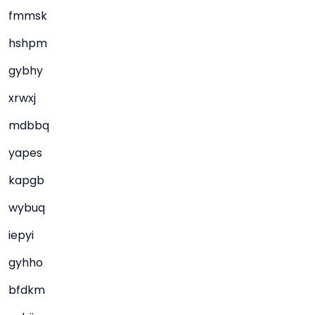
fmmsk
hshpm
gybhy
xrwxj
mdbbq
yapes
kapgb
wybuq
iepyi
gyhho
bfdkm