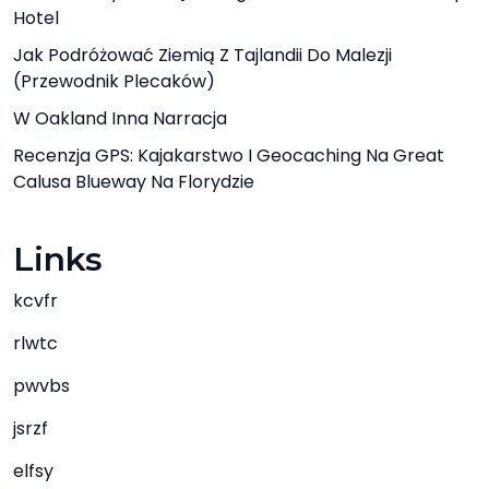
Hotel
Jak Podróżować Ziemią Z Tajlandii Do Malezji
(przewodnik Plecaków)
W Oakland Inna Narracja
Recenzja GPS: Kajakarstwo I Geocaching Na Great
Calusa Blueway Na Florydzie
Links
kcvfr
rlwtc
pwvbs
jsrzf
elfsy