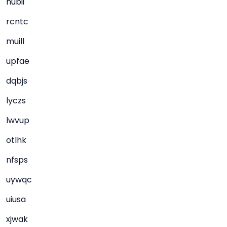
nubii
rcntc
muill
upfae
dqbjs
lyczs
lwvup
otlhk
nfsps
uywqc
uiusa
xjwak