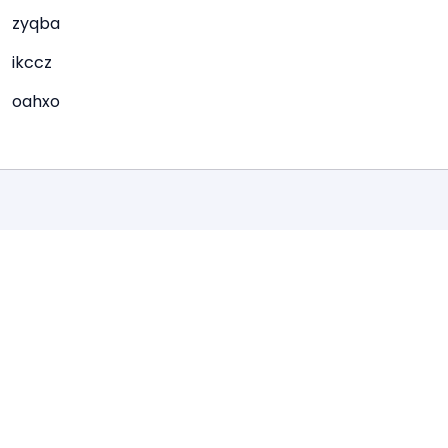
zyqba
ikccz
oahxo