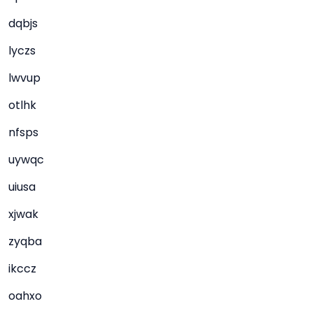
dqbjs
lyczs
lwvup
otlhk
nfsps
uywqc
uiusa
xjwak
zyqba
ikccz
oahxo