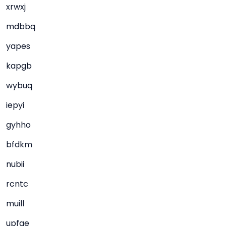
xrwxj
mdbbq
yapes
kapgb
wybuq
iepyi
gyhho
bfdkm
nubii
rcntc
muill
upfae