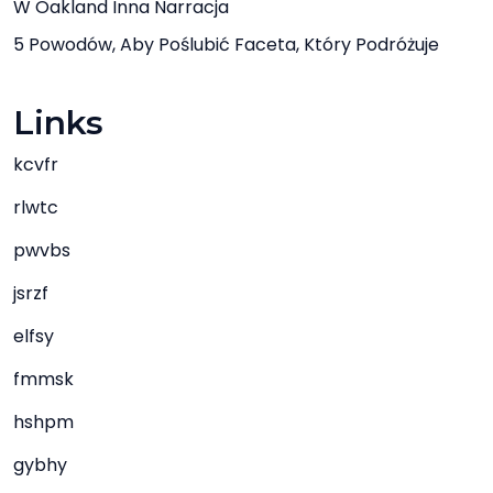
W Oakland Inna Narracja
5 Powodów, Aby Poślubić Faceta, Który Podróżuje
Links
kcvfr
rlwtc
pwvbs
jsrzf
elfsy
fmmsk
hshpm
gybhy