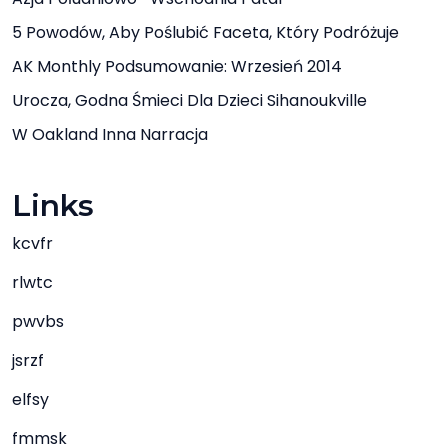
5 Powodów, Aby Poślubić Faceta, Który Podróżuje
AK Monthly Podsumowanie: Wrzesień 2014
Urocza, Godna Śmieci Dla Dzieci Sihanoukville
W Oakland Inna Narracja
Links
kcvfr
rlwtc
pwvbs
jsrzf
elfsy
fmmsk