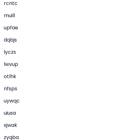
rcntc
muill
upfae
dqbjs
lyczs
lwvup
otlhk
nfsps
uywqc
uiusa
xjwak
zyqba