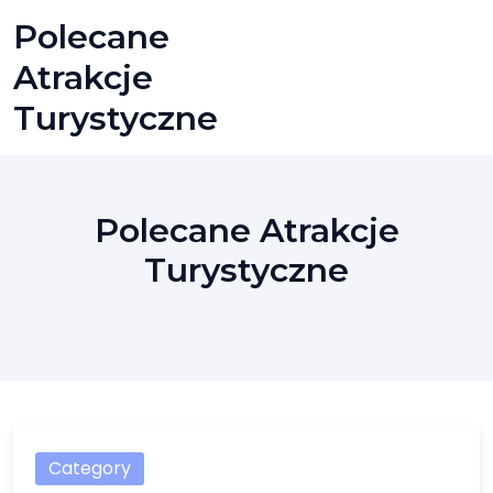
Skip
Polecane
to
content
Atrakcje
Turystyczne
Polecane Atrakcje
Turystyczne
Category