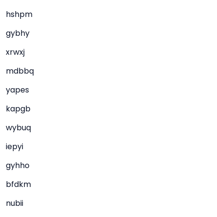
hshpm
gybhy
xrwxj
mdbbq
yapes
kapgb
wybuq
iepyi
gyhho
bfdkm
nubii