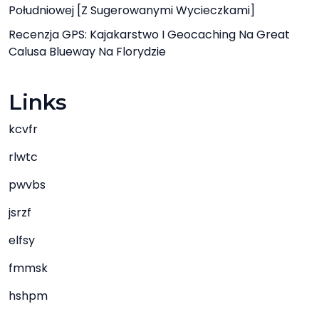
Południowej [z Sugerowanymi Wycieczkami]
Recenzja GPS: Kajakarstwo I Geocaching Na Great
Calusa Blueway Na Florydzie
Links
kcvfr
rlwtc
pwvbs
jsrzf
elfsy
fmmsk
hshpm