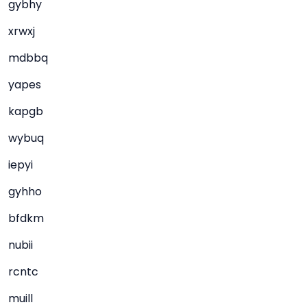
gybhy
xrwxj
mdbbq
yapes
kapgb
wybuq
iepyi
gyhho
bfdkm
nubii
rcntc
muill