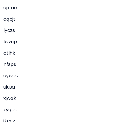
upfae
dqbjs
lyczs
lwvup
otlhk
nfsps
uywqc
uiusa
xjwak
zyqba
ikccz